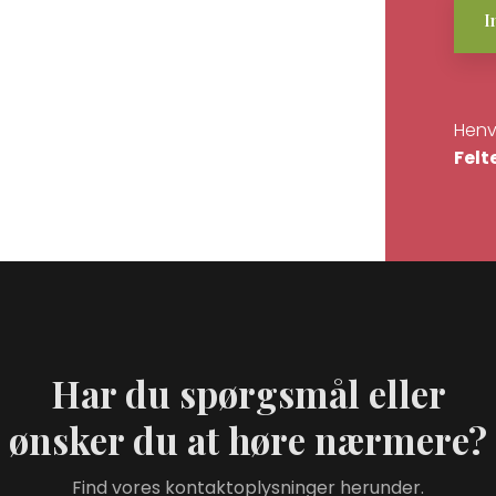
Henv
Felt
Har du spørgsmål eller
​ønsker du at høre nærmere?
Find vores kontaktoplysninger herunder.