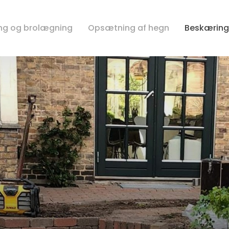
ng og brolægning
Opsætning af hegn
Beskæring