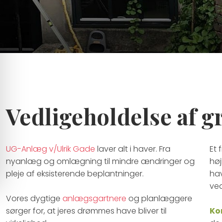
Vedligeholdelse af 
UG-Anlæg v/Ulrik Gade
laver alt i haver. Fra
​Et
nyanlæg og omlægning til mindre ændringer og
høj
pleje af eksisterende beplantninger.
hav
ved
Vores dygtige
anlægsgartnere
og planlæggere
sørger for, at jeres drømmes have bliver til
​K