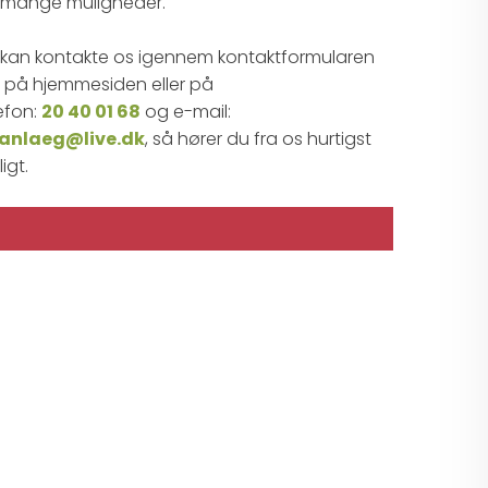
mange muligheder.​​
 kan kontakte os igennem kontaktformularen
 på hjemmesiden eller på
efon:
20 40 01 68
og e-mail:
anlaeg@live.dk
, så hører du fra os hurtigst
igt.