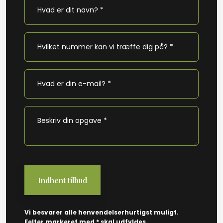
Vi besvarer alle henvendelserhurtigst muligt.
Felter markeret med * skal udfyldes.​