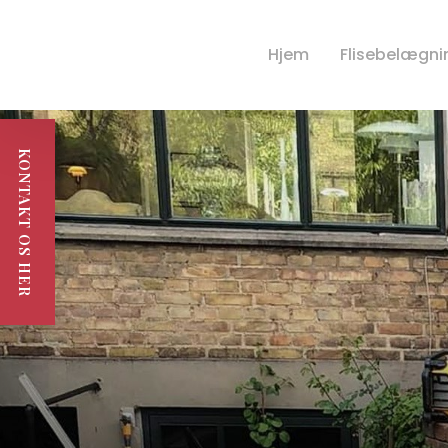
Hjem
Flisebelægni
KONTAKT OS HER