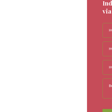
ud fra vores
Ind
via
pgaver – store som
udføre denne opgave.
er resultatet af et
 tiden.
g udregner et godt,
ne ønsker.
godt og uforpligtende