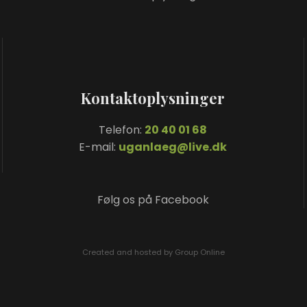
Kontaktoplysninger
Telefon:
20 40 01 68
E-mail:
uganlaeg@live.dk
​Følg os på Facebook
Created and hosted by Group Online