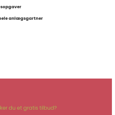
ægsopgaver
ionele anlægsgartner
ker du et gratis tilbud?