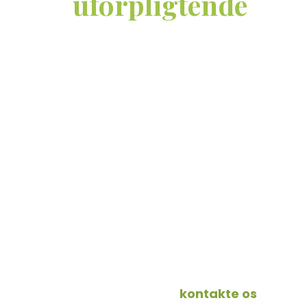
Få et
uforpligtende
tilb
anlægsgartner
Mangler du en havemand til at udføre anlægso
små? Så er vi den helt rette virksomhed til at 
Et godt forhold til vore kunder gennem mange år 
grundigt forarbejde, en høj kvalitet og levering til
Tilbud efter dine ønsker
Når vi modtager din opgave, besigtiger vi den o
uforpligtende tilbud, i overensstemmelse med di
Du er altid velkommen til at
kontakte os
for et 