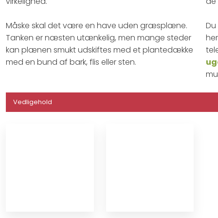
virkelighed.
de 
Måske skal det være en have uden græsplæne.
Du
Tanken er næsten utænkelig, men mange steder
her
kan plænen smukt udskiftes med et plantedække
tel
med en bund af bark, flis eller sten.
ug
mul
Vedligehold